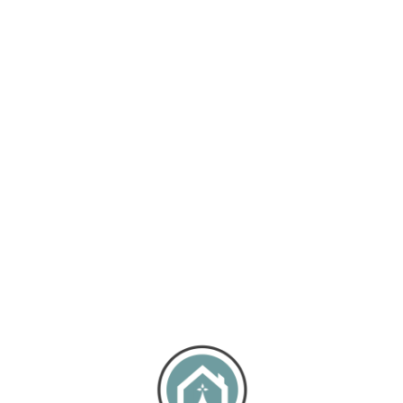
Loa
din
g...