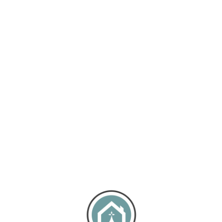
Loa
din
g...