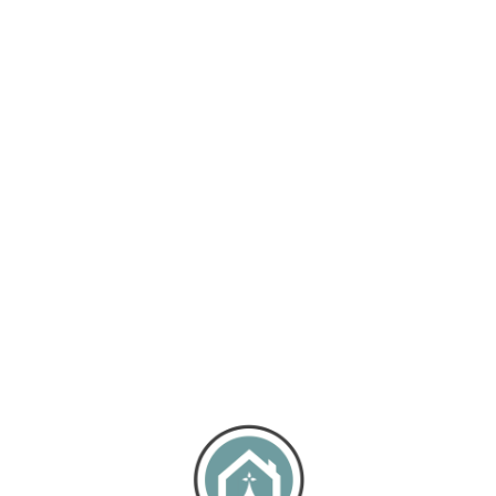
Loa
din
g...