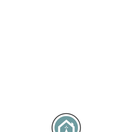
Loa
din
g...