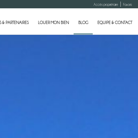
Accès propriétaire
Favoris
 & PARTENAIRES
LOUER MON BIEN
BLOG
EQUIPE & CONTACT