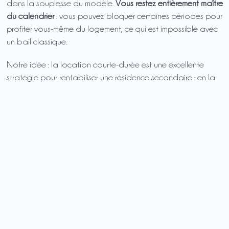
dans la souplesse du modèle.
Vous restez entièrement maître
du calendrier
: vous pouvez bloquer certaines périodes pour
profiter vous-même du logement, ce qui est impossible avec
un bail classique.
Notre idée : la location courte-durée est une excellente
stratégie pour rentabiliser une résidence secondaire : en la
louant quand vous ne l’occupez pas, vous en réduisez
significativement le coût global, tout en conservant la liberté
d’en profiter à votre rythme.
Réduire les risques d’impayés
Contrairement à la location longue durée, où les impayés
peuvent entraîner des procédures longues et coûteuses, la
location courte durée
sécurise le paiement, en récoltant les
fonds dès la réservation
.
C’est donc un
modèle rassurant pour les propriétaires
, qui