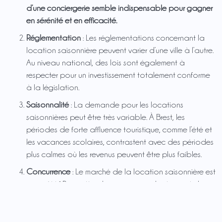
d’une conciergerie semble indispensable pour gagner
en sérénité et en efficacité.
Réglementation
: Les réglementations concernant la
location saisonnière peuvent varier d’une ville à l’autre.
Au niveau national, des lois sont également à
respecter pour un investissement totalement conforme
à la législation.
Saisonnalité
: La demande pour les locations
saisonnières peut être très variable. À Brest, les
périodes de forte affluence touristique, comme l’été et
les vacances scolaires, contrastent avec des périodes
plus calmes où les revenus peuvent être plus faibles.
Concurrence
: Le marché de la location saisonnière est
compétitif. Pour attirer les vacanciers, il est essentiel
d’offrir un logement de qualité, bien situé et à un prix
attractif. Investir dans la décoration, l’ameublement et
les équipements modernes peut faire la différence.