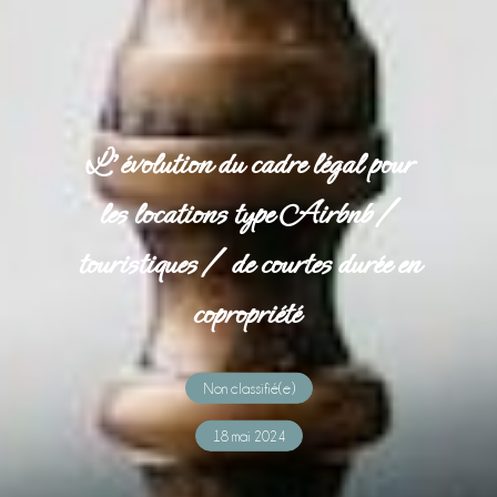
L’évolution du cadre légal pour
les locations type Airbnb /
touristiques / de courtes durée en
copropriété
Non classifié(e)
18 mai 2024