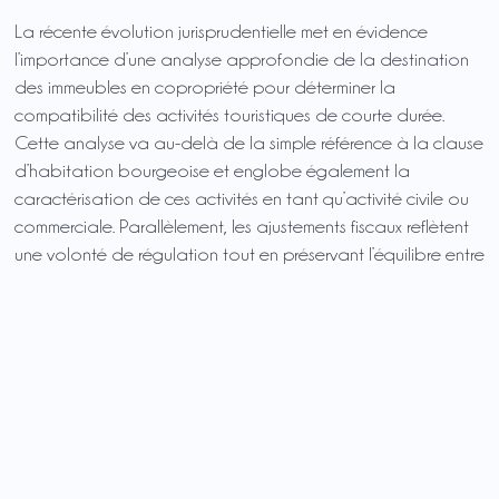
La récente évolution jurisprudentielle met en évidence
l’importance d’une analyse approfondie de la destination
des immeubles en copropriété pour déterminer la
compatibilité des activités touristiques de courte durée.
Cette analyse va au-delà de la simple référence à la clause
d’habitation bourgeoise et englobe également la
caractérisation de ces activités en tant qu’activité civile ou
commerciale. Parallèlement, les ajustements fiscaux reflètent
une volonté de régulation tout en préservant l’équilibre entre
les différentes parties concernées.
Notre conciergerie, basée à Brest et au Relecq-Kerhuon, est
en mesure de vous accompagner sur ces questions et sur
l’appréhension des règlements de copropriété. Il est aussi
important d’avoir la bonne stratégie quant aux services
proposés afin de rester dans le cadre fixé. La encore, si vous
avez un bien dans le Finistère que vous souhaitez mettre en
gestion locative saisonnière/touristique/de courte durée,